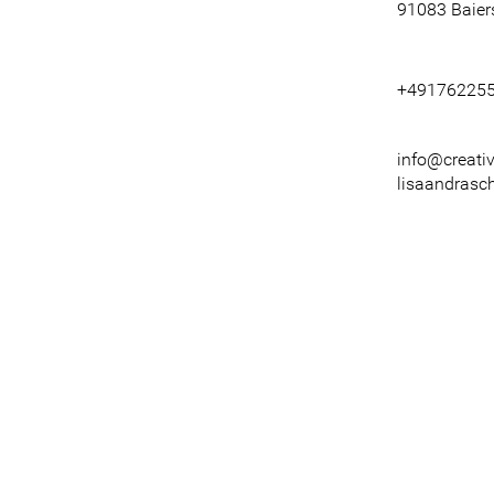
91083 Baier
+49176225
info@creativ
lisaandrasc