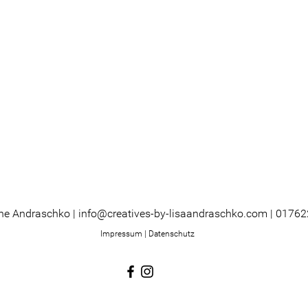
ine Andraschko |
info@creatives-by-lisaandraschko.com
|
01762
Impre
ssum
|
Datenschutz