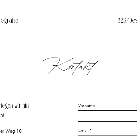
eografie
B2B/Des
Kontakt
Vorname
iegen wir hin!
en!
Email
fer Weg 10,