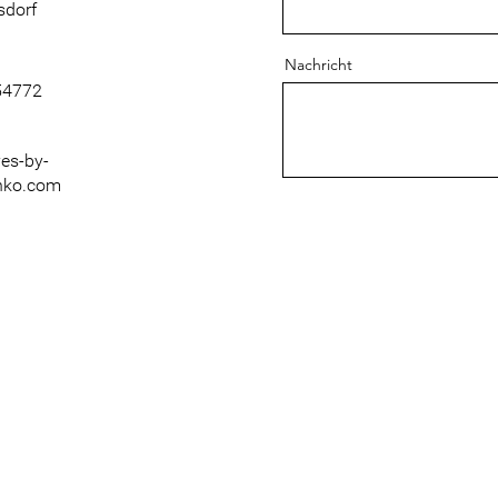
sdorf
Nachricht
54772
es-by-
hko.com